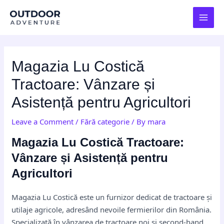
Skip
Post
MAI
to
navigation
MEN
content
Magazia Lu Costică
Tractoare: Vânzare și
Asistență pentru Agricultori
Leave a Comment
/
Fără categorie
/ By
mara
Magazia Lu Costică Tractoare:
Vânzare și Asistență pentru
Agricultori
Magazia Lu Costică este un furnizor dedicat de tractoare și
utilaje agricole, adresând nevoile fermierilor din România.
Specializată în vânzarea de tractoare noi și second-hand,