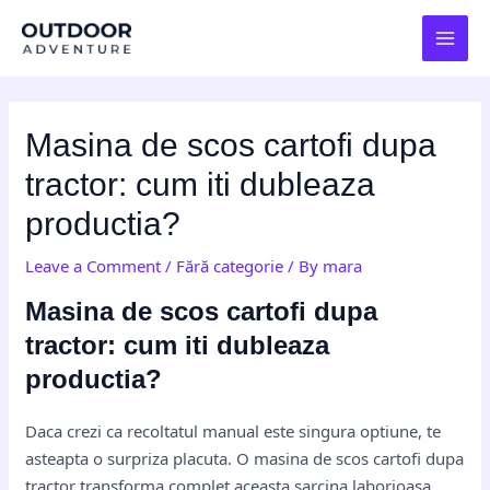
Skip
Post
MAI
to
navigation
MEN
content
Masina de scos cartofi dupa
tractor: cum iti dubleaza
productia?
Leave a Comment
/
Fără categorie
/ By
mara
Masina de scos cartofi dupa
tractor: cum iti dubleaza
productia?
Daca crezi ca recoltatul manual este singura optiune, te
asteapta o surpriza placuta. O masina de scos cartofi dupa
tractor transforma complet aceasta sarcina laborioasa,