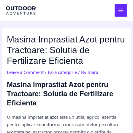
Skip
Post
MAI
to
navigation
MEN
content
Masina Imprastiat Azot pentru
Tractoare: Solutia de
Fertilizare Eficienta
Leave a Comment
/
Fără categorie
/ By
mara
Masina Imprastiat Azot pentru
Tractoare: Solutia de Fertilizare
Eficienta
O masina imprastiat azot este un utilaj agricol esential
pentru aplicarea uniforma a ingrasamintelor pe culturi.
Montata pe un tractor, aceasta permite o distributie