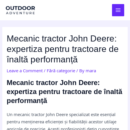
Skip
Post
MAI
to
navigation
MEN
content
Mecanic tractor John Deere:
expertiza pentru tractoare de
înaltă performanță
Leave a Comment
/
Fără categorie
/ By
mara
Mecanic tractor John Deere:
expertiza pentru tractoare de înaltă
performanță
Un mecanic tractor John Deere specializat este esențial
pentru menținerea eficienței și fiabilității acestor utilaje
agricole de precizie. Acești profesioniști dețin cunoștințe