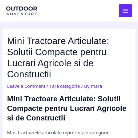
Skip
Post
MAI
to
navigation
MEN
content
Mini Tractoare Articulate:
Solutii Compacte pentru
Lucrari Agricole si de
Constructii
Leave a Comment
/
Fără categorie
/ By
mara
Mini Tractoare Articulate: Solutii
Compacte pentru Lucrari Agricole
si de Constructii
Mini tractoarele articulate reprezinta o categorie