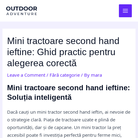
Skip
Post
MAI
to
navigation
MEN
content
Mini tractoare second hand
ieftine: Ghid practic pentru
alegerea corectă
Leave a Comment
/
Fără categorie
/ By
mara
Mini tractoare second hand ieftine:
Soluția inteligentă
Dacă cauți un mini tractor second hand ieftin, ai nevoie de
o strategie clară. Piața de tractoare uzate e plină de
oportunități, dar și de capcane. Un mini tractor la preț
accesibil poate fi investiția perfectă pentru ferme mici,