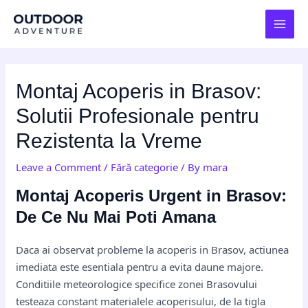
Skip
Post
MAI
to
navigation
MEN
content
Montaj Acoperis in Brasov:
Solutii Profesionale pentru
Rezistenta la Vreme
Leave a Comment
/
Fără categorie
/ By
mara
Montaj Acoperis Urgent in Brasov:
De Ce Nu Mai Poti Amana
Daca ai observat probleme la acoperis in Brasov, actiunea
imediata este esentiala pentru a evita daune majore.
Conditiile meteorologice specifice zonei Brasovului
testeaza constant materialele acoperisului, de la tigla