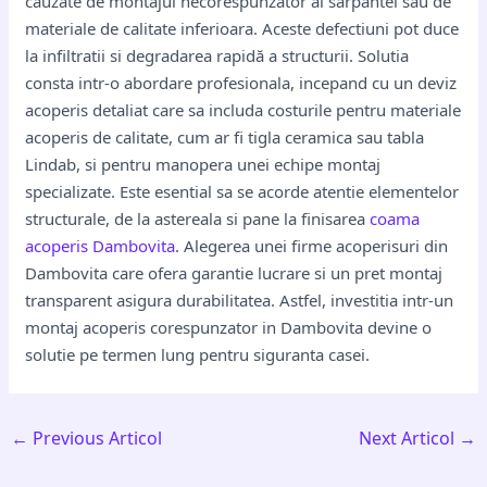
cauzate de montajul necorespunzator al sarpantei sau de
materiale de calitate inferioara. Aceste defectiuni pot duce
la infiltratii si degradarea rapidă a structurii. Solutia
consta intr-o abordare profesionala, incepand cu un deviz
acoperis detaliat care sa includa costurile pentru materiale
acoperis de calitate, cum ar fi tigla ceramica sau tabla
Lindab, si pentru manopera unei echipe montaj
specializate. Este esential sa se acorde atentie elementelor
structurale, de la astereala si pane la finisarea
coama
acoperis Dambovita
. Alegerea unei firme acoperisuri din
Dambovita care ofera garantie lucrare si un pret montaj
transparent asigura durabilitatea. Astfel, investitia intr-un
montaj acoperis corespunzator in Dambovita devine o
solutie pe termen lung pentru siguranta casei.
←
Previous Articol
Next Articol
→