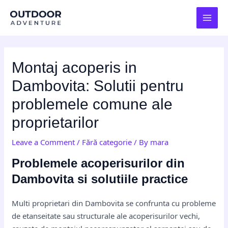
Skip
Post
MAI
to
navigation
MEN
content
Montaj acoperis in
Dambovita: Solutii pentru
problemele comune ale
proprietarilor
Leave a Comment
/
Fără categorie
/ By
mara
Problemele acoperisurilor din
Dambovita si solutiile practice
Multi proprietari din Dambovita se confrunta cu probleme
de etanseitate sau structurale ale acoperisurilor vechi,