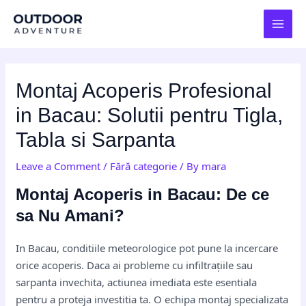
Skip
Post
MAI
to
navigation
MEN
content
Montaj Acoperis Profesional
in Bacau: Solutii pentru Tigla,
Tabla si Sarpanta
Leave a Comment
/
Fără categorie
/ By
mara
Montaj Acoperis in Bacau: De ce
sa Nu Amani?
In Bacau, conditiile meteorologice pot pune la incercare
orice acoperis. Daca ai probleme cu infiltrațiile sau
sarpanta invechita, actiunea imediata este esentiala
pentru a proteja investitia ta. O echipa montaj specializata