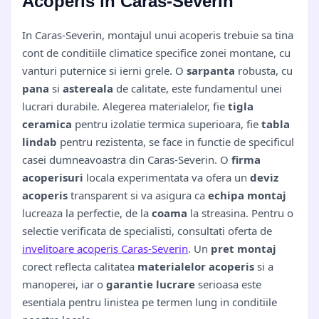
Acoperis in Caras-Severin
In Caras-Severin, montajul unui acoperis trebuie sa tina
cont de conditiile climatice specifice zonei montane, cu
vanturi puternice si ierni grele. O
sarpanta
robusta, cu
pana
si
astereala
de calitate, este fundamentul unei
lucrari durabile. Alegerea materialelor, fie
tigla
ceramica
pentru izolatie termica superioara, fie
tabla
lindab
pentru rezistenta, se face in functie de specificul
casei dumneavoastra din Caras-Severin. O
firma
acoperisuri
locala experimentata va ofera un
deviz
acoperis
transparent si va asigura ca
echipa montaj
lucreaza la perfectie, de la
coama
la streasina. Pentru o
selectie verificata de specialisti, consultati oferta de
invelitoare acoperis Caras-Severin
. Un
pret montaj
corect reflecta calitatea
materialelor acoperis
si a
manoperei, iar o
garantie lucrare
serioasa este
esentiala pentru linistea pe termen lung in conditiile