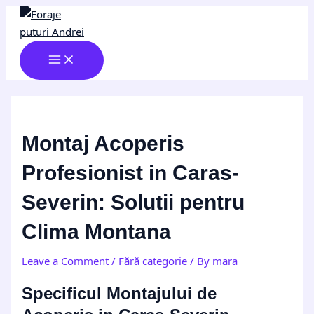
MAIN
Skip
Post
Type
Name*
Email*
Website
MENU
to
navigation
here..
content
Montaj Acoperis
Profesionist in Caras-
Severin: Solutii pentru
Clima Montana
Leave a Comment
/
Fără categorie
/ By
mara
Specificul Montajului de