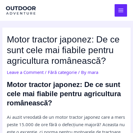
Skip
Post
MAI
to
navigation
MEN
content
Motor tractor japonez: De ce
sunt cele mai fiabile pentru
agricultura românească?
Leave a Comment
/
Fără categorie
/ By
mara
Motor tractor japonez: De ce sunt
cele mai fiabile pentru agricultura
românească?
Ai auzit vreodată de un motor tractor japonez care a mers
peste 15.000 de ore fără o defecțiune majoră? Aceasta nu
este o excepție, ci norma pentru motoarele de tractoare