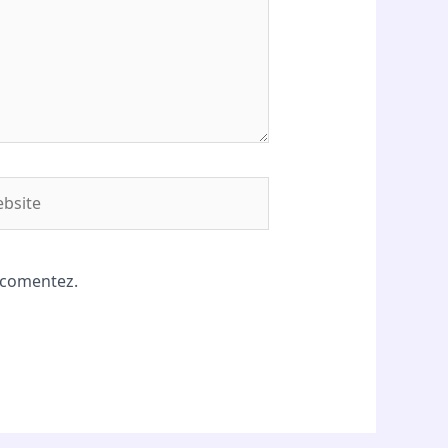
site
ă comentez.