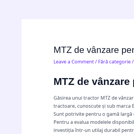
Skip
Post
to
navigation
content
MTZ de vânzare pent
Leave a Comment
/
Fără categorie
/
MTZ de vânzare p
Găsirea unui tractor MTZ de vânzare
tractoare, cunoscute și sub marca B
Sunt potrivite pentru o gamă largă 
Pentru a evalua modelele disponibile
investiția într-un utilaj durabil pe