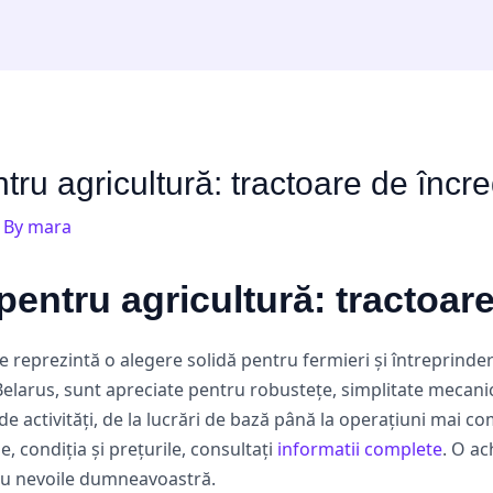
ru agricultură: tractoare de încr
 By
mara
entru agricultură: tractoar
 reprezintă o alegere solidă pentru fermieri și întreprinde
elarus, sunt apreciate pentru robustețe, simplitate mecanică
de activități, de la lucrări de bază până la operațiuni mai 
, condiția și prețurile, consultați
informatii complete
. O ac
ntru nevoile dumneavoastră.