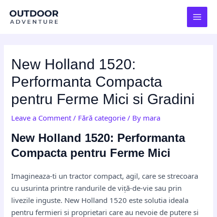
Skip
Post
MAI
to
navigation
MEN
content
New Holland 1520:
Performanta Compacta
pentru Ferme Mici si Gradini
Leave a Comment
/
Fără categorie
/ By
mara
New Holland 1520: Performanta
Compacta pentru Ferme Mici
Imagineaza-ti un tractor compact, agil, care se strecoara
cu usurinta printre randurile de viță-de-vie sau prin
livezile inguste. New Holland 1520 este solutia ideala
pentru fermieri si proprietari care au nevoie de putere si