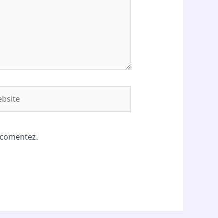
site
ă comentez.