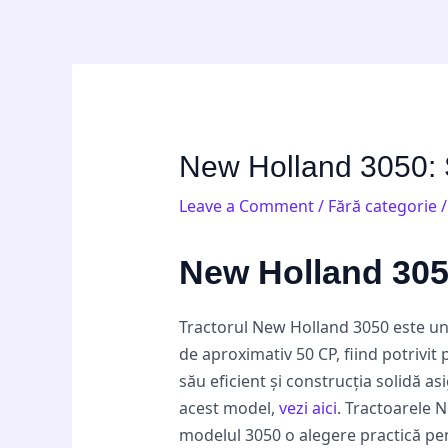
Skip
Post
to
navigation
content
New Holland 3050: Sp
Leave a Comment
/
Fără categorie
/
New Holland 3050:
Tractorul New Holland 3050 este un m
de aproximativ 50 CP, fiind potrivit
său eficient și construcția solidă as
acest model,
vezi aici
. Tractoarele 
modelul 3050 o alegere practică pe