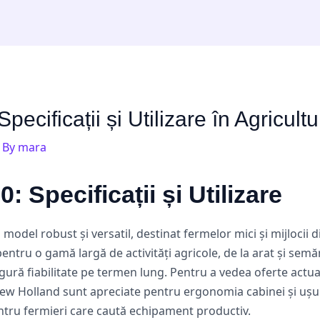
ecificații și Utilizare în Agricu
 By
mara
 Specificații și Utilizare
odel robust și versatil, destinat fermelor mici și mijlocii
 pentru o gamă largă de activități agricole, de la arat și se
igură fiabilitate pe termen lung. Pentru a vedea oferte actual
New Holland sunt apreciate pentru ergonomia cabinei și ușuri
ntru fermieri care caută echipament productiv.