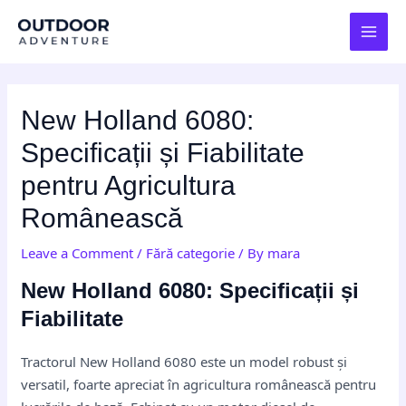
Skip
Post
MAI
to
navigation
MEN
content
New Holland 6080:
Specificații și Fiabilitate
pentru Agricultura
Românească
Leave a Comment
/
Fără categorie
/ By
mara
New Holland 6080: Specificații și
Fiabilitate
Tractorul New Holland 6080 este un model robust și
versatil, foarte apreciat în agricultura românească pentru