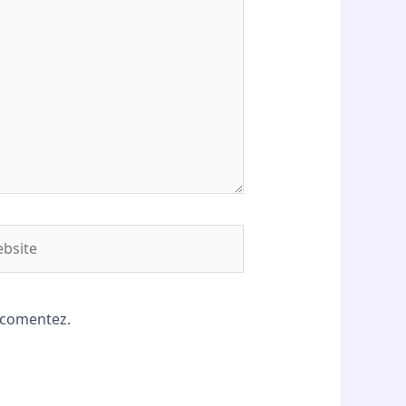
site
ă comentez.