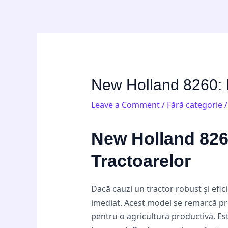
Skip
Post
to
navigation
content
New Holland 8260: P
Leave a Comment
/
Fără categorie
/
New Holland 826
Tractoarelor
Dacă cauzi un tractor robust și efic
imediat. Acest model se remarcă pri
pentru o agricultură productivă. Est