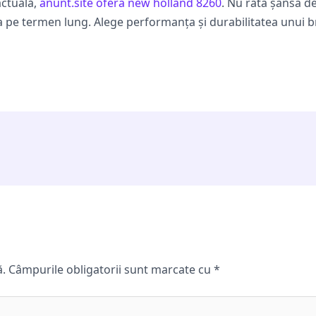
actuală,
anunt.site ofera new holland 8260
. Nu rata șansa d
ea pe termen lung. Alege performanța și durabilitatea unui 
ă.
Câmpurile obligatorii sunt marcate cu
*