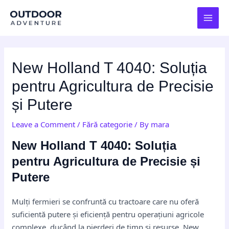
Skip
Post
MAI
to
navigation
MEN
content
New Holland T 4040: Soluția
pentru Agricultura de Precisie
și Putere
Leave a Comment
/
Fără categorie
/ By
mara
New Holland T 4040: Soluția
pentru Agricultura de Precisie și
Putere
Mulți fermieri se confruntă cu tractoare care nu oferă
suficientă putere și eficiență pentru operațiuni agricole
complexe, ducând la pierderi de timp și resurse. New