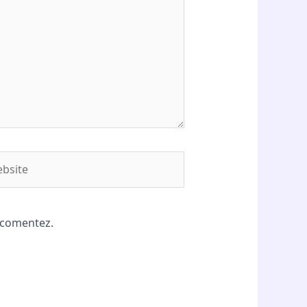
site
ă comentez.