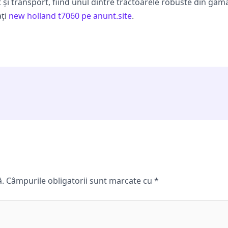
 și transport, fiind unul dintre tractoarele robuste din ga
ați
new holland t7060 pe anunt.site
.
ă.
Câmpurile obligatorii sunt marcate cu
*