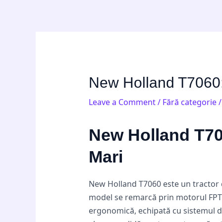
Skip
Post
to
navigation
content
New Holland T7060: 
Leave a Comment
/
Fără categorie
/
New Holland T706
Mari
New Holland T7060 este un tractor de
model se remarcă prin motorul FPT NE
ergonomică, echipată cu sistemul de d