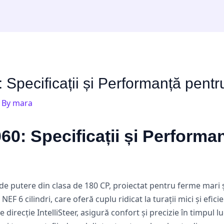
Specificații și Performanță pent
 By
mara
0: Specificații și Performa
 putere din clasa de 180 CP, proiectat pentru ferme mari și
F 6 cilindri, care oferă cuplu ridicat la turații mici și efic
irecție IntelliSteer, asigură confort și precizie în timpul lu