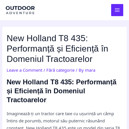
Skip
Post
MAI
to
navigation
MEN
content
New Holland T8 435:
Performanță și Eficiență în
Domeniul Tractoarelor
Leave a Comment
/
Fără categorie
/ By
mara
New Holland T8 435: Performanță
și Eficiență în Domeniul
Tractoarelor
Imaginează-ți un tractor care taie cu ușurință un câmp
întins de porumb, motorul său puternic răsunând
constant. New Holland T8 435 este un model din seria T8,