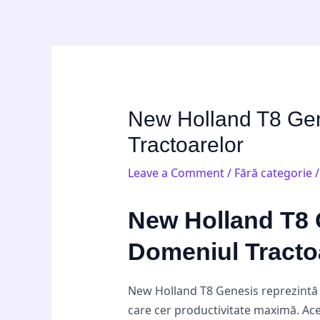
Skip
Post
to
navigation
content
New Holland T8 Gene
Tractoarelor
Leave a Comment
/
Fără categorie
/
New Holland T8 G
Domeniul Tracto
New Holland T8 Genesis reprezintă 
care cer productivitate maximă. Ace