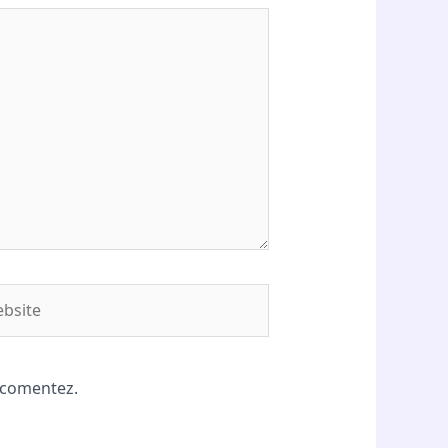
site
ă comentez.