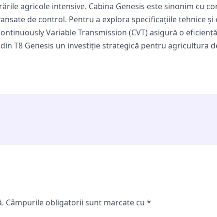
rările agricole intensive. Cabina Genesis este sinonim cu co
avansate de control. Pentru a explora specificațiile tehnice și
Continuously Variable Transmission (CVT) asigură o eficiență
in T8 Genesis un investiție strategică pentru agricultura de
ă.
Câmpurile obligatorii sunt marcate cu
*