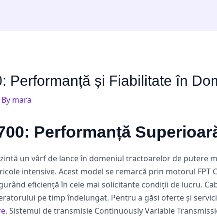
 Performanță și Fiabilitate în Do
 By
mara
00: Performanță Superioară
zintă un vârf de lance în domeniul tractoarelor de putere m
icole intensive. Acest model se remarcă prin motorul FPT Cur
gurând eficiență în cele mai solicitante condiții de lucru. 
atorului pe timp îndelungat. Pentru a găsi oferte și servici
re
. Sistemul de transmisie Continuously Variable Transmissio