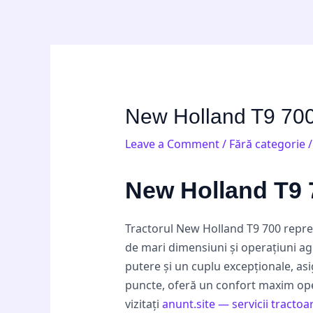
Skip
Post
to
navigation
content
New Holland T9 700:
Leave a Comment
/
Fără categorie
/
New Holland T9 7
Tractorul New Holland T9 700 repre
de mari dimensiuni și operațiuni agr
putere și un cuplu excepționale, asi
puncte, oferă un confort maxim oper
vizitați
anunt.site — servicii tractoa