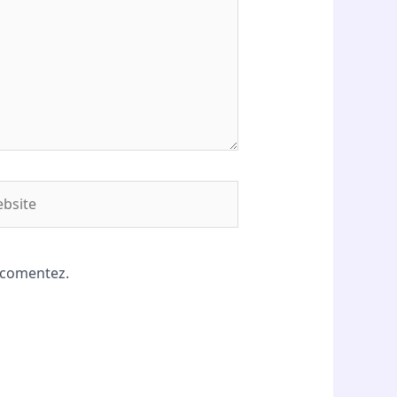
site
ă comentez.