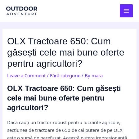
Skip
Post
MAI
to
navigation
MEN
content
OLX Tractoare 650: Cum
găsești cele mai bune oferte
pentru agricultori?
Leave a Comment
/
Fără categorie
/ By
mara
OLX Tractoare 650: Cum găsești
cele mai bune oferte pentru
agricultori?
Dacă cauți un tractor robust pentru lucrările agricole,
secțiunea de tractoare de 650 de cai putere de pe OLX
este o sursă de nerefuzat. Această putere impresionantă