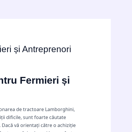
ri și Antreprenori
tru Fermieri și
ționarea de tractoare Lamborghini,
i dificile, sunt foarte căutate
acă vă orientați către o achiziție