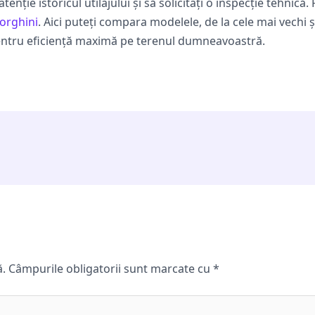
 atenție istoricul utilajului și să solicitați o inspecție tehnic
borghini
. Aici puteți compara modelele, de la cele mai vechi și
ntru eficiență maximă pe terenul dumneavoastră.
ă.
Câmpurile obligatorii sunt marcate cu
*