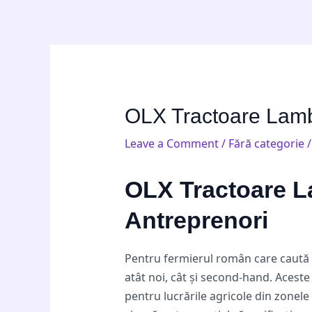
Skip
Post
to
navigation
content
OLX Tractoare Lambo
Leave a Comment
/
Fără categorie
/
OLX Tractoare La
Antreprenori
Pentru fermierul român care caută o
atât noi, cât și second-hand. Aceste
pentru lucrările agricole din zonel