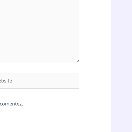
site
ă comentez.