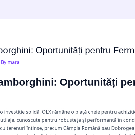
rghini: Oportunități pentru Fermie
 By
mara
mborghini: Oportunități pen
 investiție solidă, OLX rămâne o piață cheie pentru achizi
 utilaje, cunoscute pentru robustețe și performanță în condiți
e cu terenuri întinse, precum Câmpia Română sau Dobrogea. D