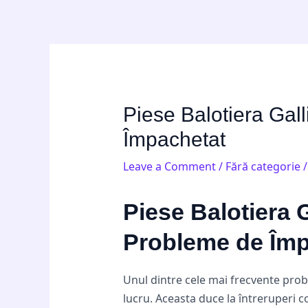
Skip
Post
to
navigation
content
Piese Balotiera Gall
Împachetat
Leave a Comment
/
Fără categorie
/
Piese Balotiera G
Probleme de Împ
Unul dintre cele mai frecvente prob
lucru. Aceasta duce la întreruperi c