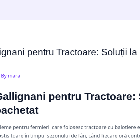
ignani pentru Tractoare: Soluții l
 By
mara
allignani pentru Tractoare: S
achetat
leme pentru fermierii care folosesc tractoare cu balotiere e
ostisitoare în timpul sezonului de fân, când fiecare oră cont