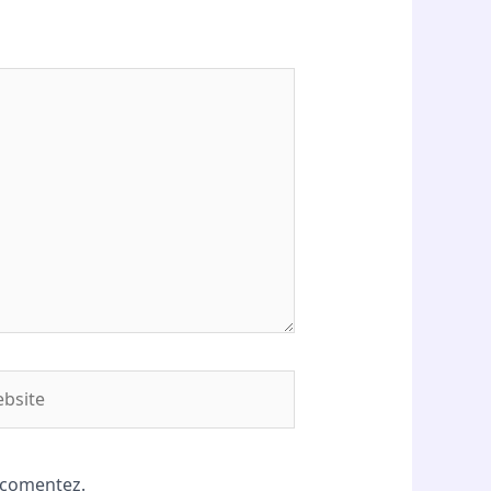
site
ă comentez.