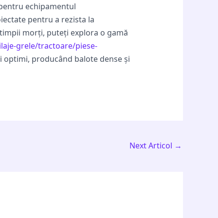
ă pentru echipamentul
ectate pentru a rezista la
a timpii morți, puteți explora o gamă
ilaje-grele/tractoare/piese-
ii optimi, producând balote dense și
Next Articol
→