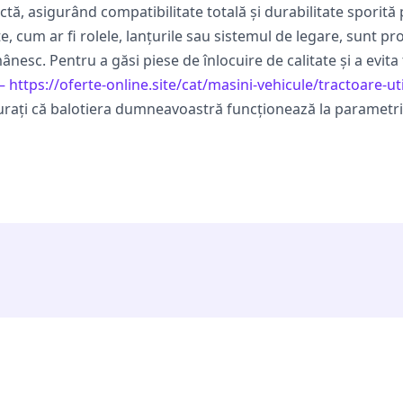
ctă, asigurând compatibilitate totală și durabilitate sporit
um ar fi rolele, lanțurile sau sistemul de legare, sunt proi
mânesc. Pentru a găsi piese de înlocuire de calitate și a evit
 https://oferte-online.site/cat/masini-vehicule/tractoare-ut
igurați că balotiera dumneavoastră funcționează la parametr