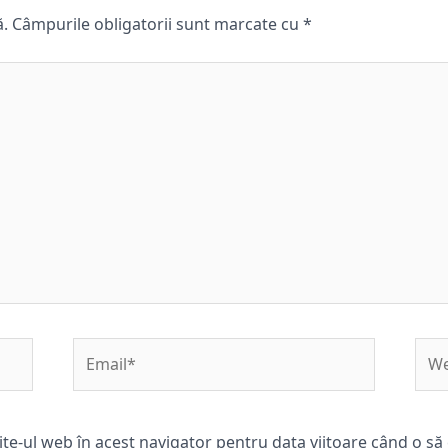
ă.
Câmpurile obligatorii sunt marcate cu
*
Email*
Web
ite-ul web în acest navigator pentru data viitoare când o s