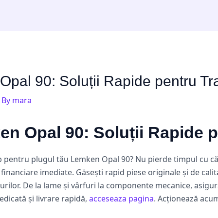
pal 90: Soluții Rapide pentru Tra
 By
mara
n Opal 90: Soluții Rapide p
 pentru plugul tău Lemken Opal 90? Nu pierde timpul cu căută
inanciare imediate. Găsești rapid piese originale și de cali
ugurilor. De la lame și vârfuri la componente mecanice, asig
edicată și livrare rapidă,
acceseaza pagina
. Acționează acum 