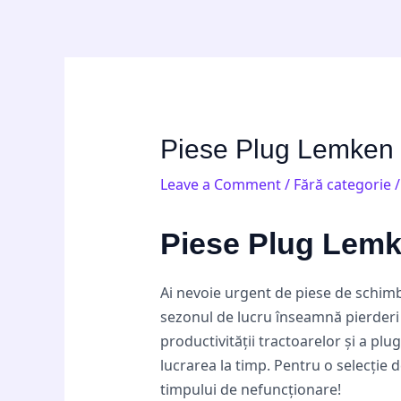
Skip
Post
to
navigation
content
Piese Plug Lemken O
Leave a Comment
/
Fără categorie
/
Piese Plug Lemke
Ai nevoie urgent de piese de schimb
sezonul de lucru înseamnă pierderi f
productivității tractoarelor și a pl
lucrarea la timp. Pentru o selecție d
timpului de nefuncționare!