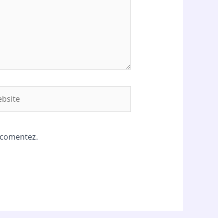
site
ă comentez.