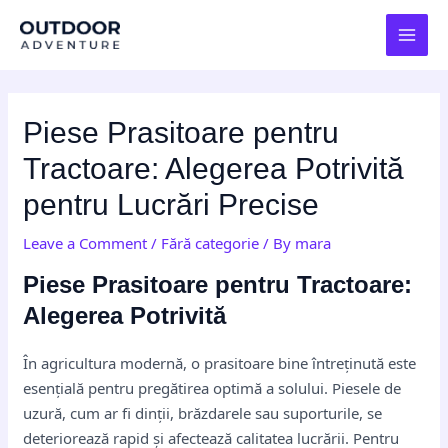
Skip
Post
MAI
to
navigation
MEN
content
Piese Prasitoare pentru
Tractoare: Alegerea Potrivită
pentru Lucrări Precise
Leave a Comment
/
Fără categorie
/ By
mara
Piese Prasitoare pentru Tractoare:
Alegerea Potrivită
În agricultura modernă, o prasitoare bine întreținută este
esențială pentru pregătirea optimă a solului. Piesele de
uzură, cum ar fi dinții, brăzdarele sau suporturile, se
deteriorează rapid și afectează calitatea lucrării. Pentru