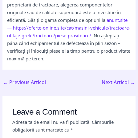
proprietarii de tractoare, alegerea componentelor
originale sau de calitate superioară este o investiție în
eficiență. Găsiți o gamă completă de opțiuni la
anunt.site
— https://oferte-online.site/cat/masini-vehicule/tractoare-
utilaje-grele/tractoare/piese-prasitoare/
. Nu așteptați
până când echipamentul se defectează în plin sezon –
verificați și înlocuiți piesele la timp pentru o productivitate
maximă pe teren.
←
Previous Articol
Next Articol
→
Leave a Comment
Adresa ta de email nu va fi publicată.
Câmpurile
obligatorii sunt marcate cu
*