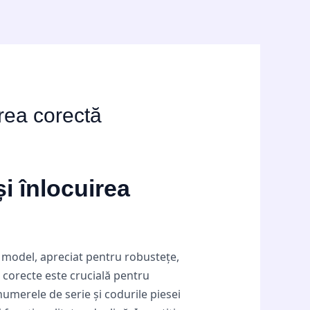
irea corectă
și înlocuirea
t model, apreciat pentru robustețe,
 corecte este crucială pentru
numerele de serie și codurile piesei