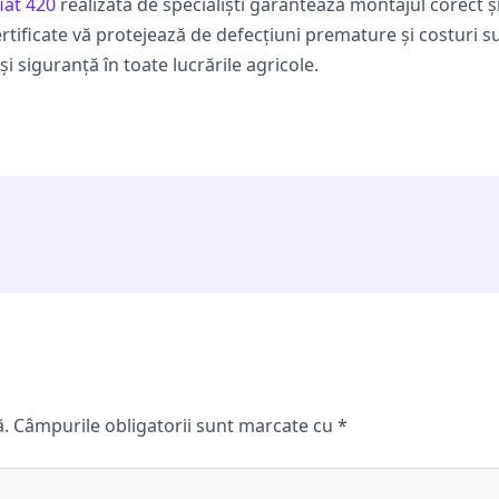
fiat 420
realizată de specialiști garantează montajul corect și
ertificate vă protejează de defecțiuni premature și costuri 
și siguranță în toate lucrările agricole.
ă.
Câmpurile obligatorii sunt marcate cu
*