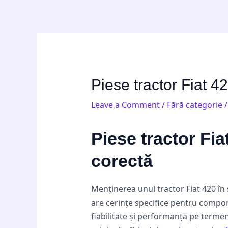
Skip
Post
to
navigation
content
Piese tractor Fiat 4
Leave a Comment
/
Fără categorie
/
Piese tractor Fia
corectă
Menținerea unui tractor Fiat 420 în 
are cerințe specifice pentru compon
fiabilitate și performanță pe termen