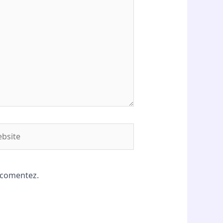
site
ă comentez.