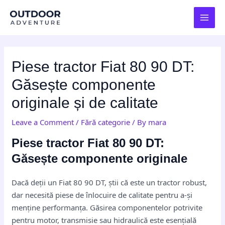
Skip
Post
MAI
to
navigation
MEN
content
Piese tractor Fiat 80 90 DT:
Găsește componente
originale și de calitate
Leave a Comment
/
Fără categorie
/ By
mara
Piese tractor Fiat 80 90 DT:
Găsește componente originale
Dacă deții un Fiat 80 90 DT, știi că este un tractor robust,
dar necesită piese de înlocuire de calitate pentru a-și
menține performanța. Găsirea componentelor potrivite
pentru motor, transmisie sau hidraulică este esențială