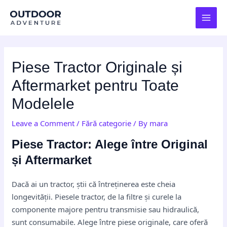
Skip
Post
MAI
to
navigation
MEN
content
Piese Tractor Originale și
Aftermarket pentru Toate
Modelele
Leave a Comment
/
Fără categorie
/ By
mara
Piese Tractor: Alege între Original
și Aftermarket
Dacă ai un tractor, știi că întreținerea este cheia
longevității. Piesele tractor, de la filtre și curele la
componente majore pentru transmisie sau hidraulică,
sunt consumabile. Alege între piese originale, care oferă