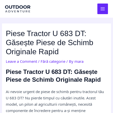
Skip
Post
MAI
to
navigation
MEN
content
Piese Tractor U 683 DT:
Găsește Piese de Schimb
Originale Rapid
Leave a Comment
/
Fără categorie
/ By
mara
Piese Tractor U 683 DT: Găsește
Piese de Schimb Originale Rapid
Ai nevoie urgent de piese de schimb pentru tractorul tău
U 683 DT? Nu pierde timpul cu căutări inutile. Acest
model, un pilon al agriculturii românești, necesită
componente de încredere pentru a-și menține