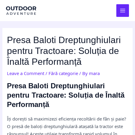
Skip
Post
MAI
to
navigation
MEN
content
Presa Baloti Dreptunghiulari
pentru Tractoare: Soluția de
Înaltă Performanță
Leave a Comment
/
Fără categorie
/ By
mara
Presa Baloti Dreptunghiulari
pentru Tractoare: Soluția de Înaltă
Performanță
Îți dorești să maximizezi eficiența recoltării de fân și paie?
O presă de baloți dreptunghiulară atașată la tractor este
răspunsul! Aceste utilaje transformă rapid volumul în