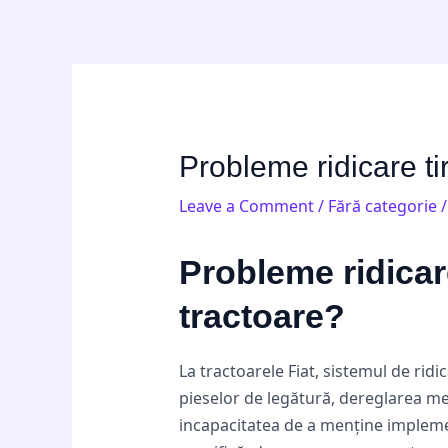
Skip
Post
to
navigation
content
Probleme ridicare ti
Leave a Comment
/
Fără categorie
/
Probleme ridicare
tractoare?
La tractoarele Fiat, sistemul de rid
pieselor de legătură, dereglarea me
incapacitatea de a menține implement