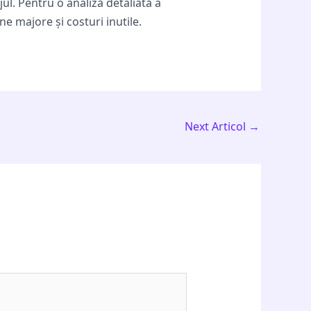
ul. Pentru o analiză detaliată a
ne majore și costuri inutile.
Next Articol
→