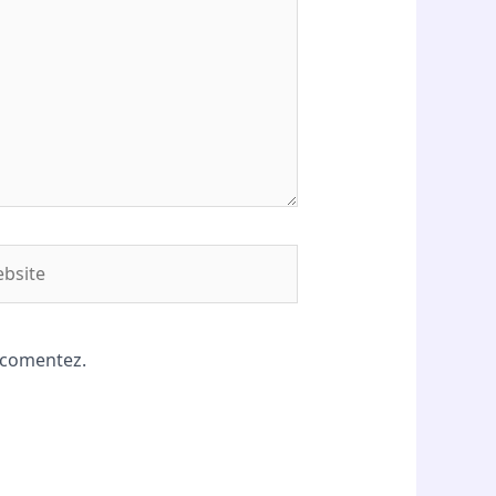
site
ă comentez.