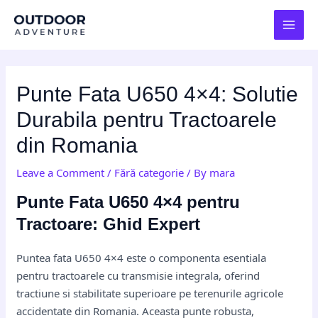
Skip
Post
MAI
to
navigation
MEN
content
Punte Fata U650 4×4: Solutie
Durabila pentru Tractoarele
din Romania
Leave a Comment
/
Fără categorie
/ By
mara
Punte Fata U650 4×4 pentru
Tractoare: Ghid Expert
Puntea fata U650 4×4 este o componenta esentiala
pentru tractoarele cu transmisie integrala, oferind
tractiune si stabilitate superioare pe terenurile agricole
accidentate din Romania. Aceasta punte robusta,