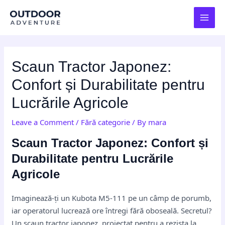
Skip
Post
MAI
to
navigation
MEN
content
Scaun Tractor Japonez:
Confort și Durabilitate pentru
Lucrările Agricole
Leave a Comment
/
Fără categorie
/ By
mara
Scaun Tractor Japonez: Confort și
Durabilitate pentru Lucrările
Agricole
Imaginează-ți un Kubota M5-111 pe un câmp de porumb,
iar operatorul lucrează ore întregi fără oboseală. Secretul?
Un scaun tractor japonez, proiectat pentru a rezista la