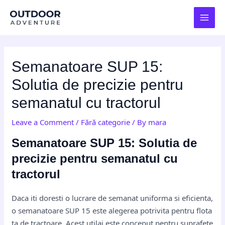
Skip
Post
MAI
to
navigation
MEN
content
Semanatoare SUP 15:
Solutia de precizie pentru
semanatul cu tractorul
Leave a Comment
/
Fără categorie
/ By
mara
Semanatoare SUP 15: Solutia de
precizie pentru semanatul cu
tractorul
Daca iti doresti o lucrare de semanat uniforma si eficienta,
o semanatoare SUP 15 este alegerea potrivita pentru flota
ta de tractoare. Acest utilaj este conceput pentru suprafete