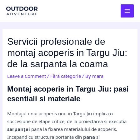
Skip
Post
MAI
to
navigation
MEN
content
Servicii profesionale de
montaj acoperis in Targu Jiu:
de la sarpanta la coama
Leave a Comment
/
Fără categorie
/ By
mara
Montaj acoperis in Targu Jiu: pasi
esentiali si materiale
Montajul unui acoperis nou in Targu Jiu implica o
succesiune de etape critice, de la proiectarea si executia
sarpanței
pana la fixarea materialului de acoperis.
Incepand cu structura portanta din
pana
si