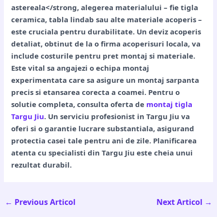
astereala</strong, alegerea materialului – fie
tigla
ceramica
,
tabla lindab
sau alte
materiale acoperis
–
este cruciala pentru durabilitate. Un
deviz acoperis
detaliat, obtinut de la o
firma acoperisuri
locala, va
include costurile pentru
pret montaj
si materiale.
Este vital sa angajezi o
echipa montaj
experimentata care sa asigure un
montaj sarpanta
precis si etansarea corecta a
coamei
. Pentru o
solutie completa, consulta oferta de
montaj tigla
Targu Jiu
. Un serviciu profesionist in Targu Jiu va
oferi si o
garantie lucrare
substantiala, asigurand
protectia casei tale pentru ani de zile. Planificarea
atenta cu specialisti din Targu Jiu este cheia unui
rezultat durabil.
←
Previous Articol
Next Articol
→