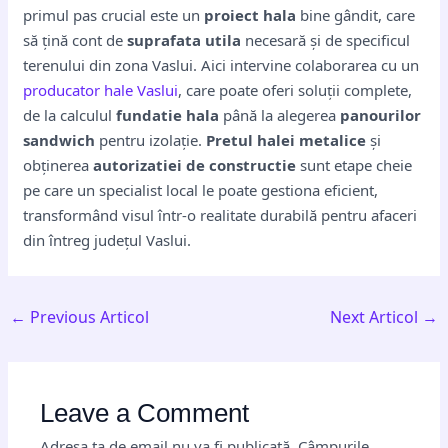
primul pas crucial este un
proiect hala
bine gândit, care
să țină cont de
suprafata utila
necesară și de specificul
terenului din zona Vaslui. Aici intervine colaborarea cu un
producator hale Vaslui
, care poate oferi soluții complete,
de la calculul
fundatie hala
până la alegerea
panourilor
sandwich
pentru izolație.
Pretul halei metalice
și
obținerea
autorizatiei de constructie
sunt etape cheie
pe care un specialist local le poate gestiona eficient,
transformând visul într-o realitate durabilă pentru afaceri
din întreg județul Vaslui.
←
Previous Articol
Next Articol
→
Leave a Comment
Adresa ta de email nu va fi publicată.
Câmpurile