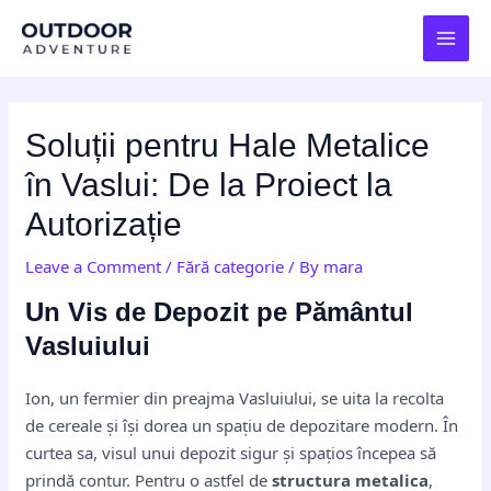
Skip
Post
MAI
to
navigation
MEN
content
Soluții pentru Hale Metalice
în Vaslui: De la Proiect la
Autorizație
Leave a Comment
/
Fără categorie
/ By
mara
Un Vis de Depozit pe Pământul
Vasluiului
Ion, un fermier din preajma Vasluiului, se uita la recolta
de cereale și își dorea un spațiu de depozitare modern. În
curtea sa, visul unui depozit sigur și spațios începea să
prindă contur. Pentru o astfel de
structura metalica
,