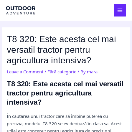
Skip
Post
MAI
to
navigation
MEN
content
T8 320: Este acesta cel mai
versatil tractor pentru
agricultura intensiva?
Leave a Comment
/
Fără categorie
/ By
mara
T8 320: Este acesta cel mai versatil
tractor pentru agricultura
intensiva?
În căutarea unui tractor care să îmbine puterea cu
precizia, modelul T8 320 se evidențiază în clasa sa. Acest
utilaj este conceput pentru agricultura de precizie și