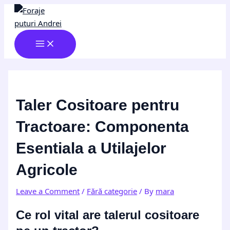
MAIN
Skip
Post
Type
Name*
Email*
Website
MENU
to
navigation
here..
content
Taler Cositoare pentru
Tractoare: Componenta
Esentiala a Utilajelor
Agricole
Leave a Comment
/
Fără categorie
/ By
mara
Ce rol vital are talerul cositoare