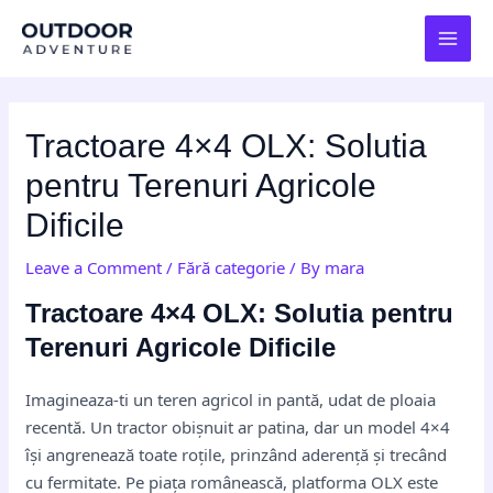
Skip
Post
MAI
to
navigation
MEN
content
Tractoare 4×4 OLX: Solutia
pentru Terenuri Agricole
Dificile
Leave a Comment
/
Fără categorie
/ By
mara
Tractoare 4×4 OLX: Solutia pentru
Terenuri Agricole Dificile
Imagineaza-ti un teren agricol in pantă, udat de ploaia
recentă. Un tractor obișnuit ar patina, dar un model 4×4
își angrenează toate roțile, prinzând aderență și trecând
cu fermitate. Pe piața românească, platforma OLX este