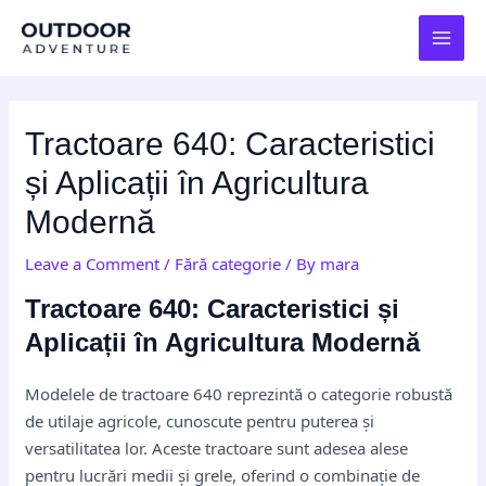
Skip
Post
MAI
to
navigation
MEN
content
Tractoare 640: Caracteristici
și Aplicații în Agricultura
Modernă
Leave a Comment
/
Fără categorie
/ By
mara
Tractoare 640: Caracteristici și
Aplicații în Agricultura Modernă
Modelele de tractoare 640 reprezintă o categorie robustă
de utilaje agricole, cunoscute pentru puterea și
versatilitatea lor. Aceste tractoare sunt adesea alese
pentru lucrări medii și grele, oferind o combinație de