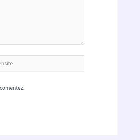
site
ă comentez.