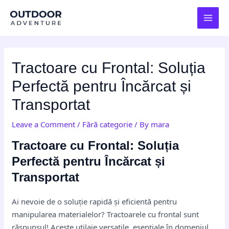
Skip
Post
MAI
to
navigation
MEN
content
Tractoare cu Frontal: Soluția
Perfectă pentru Încărcat și
Transportat
Leave a Comment
/
Fără categorie
/ By
mara
Tractoare cu Frontal: Soluția
Perfectă pentru Încărcat și
Transportat
Ai nevoie de o soluție rapidă și eficientă pentru
manipularea materialelor? Tractoarele cu frontal sunt
răspunsul! Aceste utilaje versatile, esențiale în domeniul