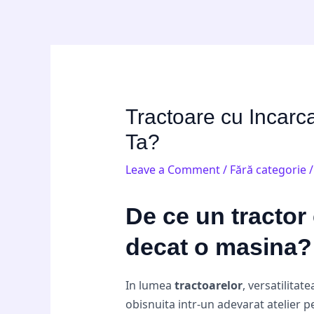
Skip
Post
to
navigation
content
Tractoare cu Incarca
Ta?
Leave a Comment
/
Fără categorie
/
De ce un tractor 
decat o masina?
In lumea
tractoarelor
, versatilitat
obisnuita intr-un adevarat atelier pe