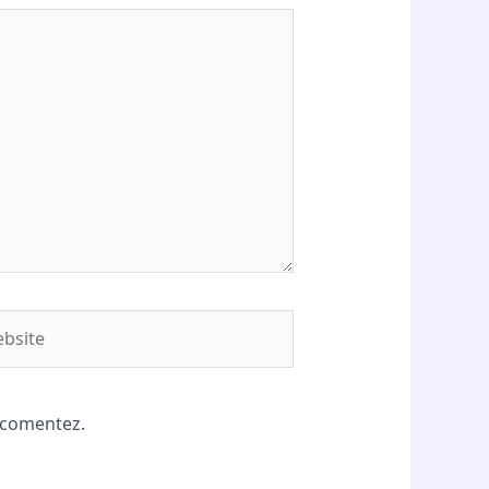
site
ă comentez.