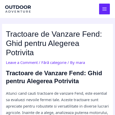
Skip
Post
MAI
to
navigation
MEN
content
Tractoare de Vanzare Fend:
Ghid pentru Alegerea
Potrivita
Leave a Comment
/
Fără categorie
/ By
mara
Tractoare de Vanzare Fend: Ghid
pentru Alegerea Potrivita
Atunci cand cauti tractoare de vanzare Fend, este esential
sa evaluezi nevoile fermei tale. Aceste tractoare sunt
apreciate pentru robustete si versatilitate in diverse lucrari
agricole. Inainte de a alege, analizeaza puterea motorului,