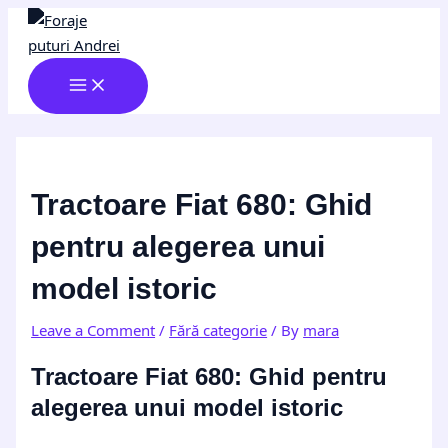
MAIN
Skip
Post
Type
Name*
Email*
Website
MENU
to
navigation
here..
content
Tractoare Fiat 680: Ghid
pentru alegerea unui
model istoric
Leave a Comment
/
Fără categorie
/ By
mara
Tractoare Fiat 680: Ghid pentru
alegerea unui model istoric