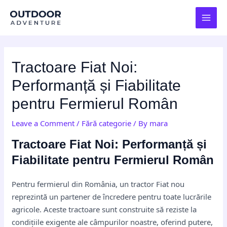
Skip
Post
MAI
to
navigation
MEN
content
Tractoare Fiat Noi:
Performanță și Fiabilitate
pentru Fermierul Român
Leave a Comment
/
Fără categorie
/ By
mara
Tractoare Fiat Noi: Performanță și
Fiabilitate pentru Fermierul Român
Pentru fermierul din România, un tractor Fiat nou
reprezintă un partener de încredere pentru toate lucrările
agricole. Aceste tractoare sunt construite să reziste la
condițiile exigente ale câmpurilor noastre, oferind putere,