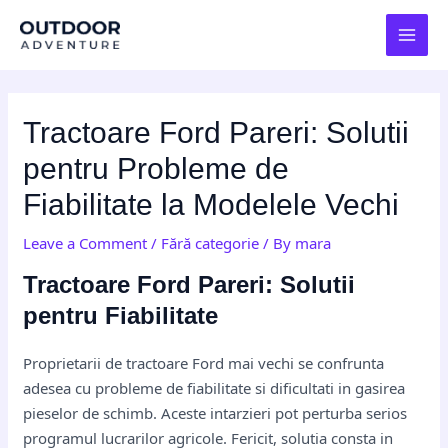
Skip
Post
MAI
to
navigation
MEN
content
Tractoare Ford Pareri: Solutii
pentru Probleme de
Fiabilitate la Modelele Vechi
Leave a Comment
/
Fără categorie
/ By
mara
Tractoare Ford Pareri: Solutii
pentru Fiabilitate
Proprietarii de tractoare Ford mai vechi se confrunta
adesea cu probleme de fiabilitate si dificultati in gasirea
pieselor de schimb. Aceste intarzieri pot perturba serios
programul lucrarilor agricole. Fericit, solutia consta in