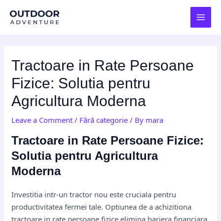
Skip
Post
MAI
to
navigation
MEN
content
Tractoare in Rate Persoane
Fizice: Solutia pentru
Agricultura Moderna
Leave a Comment
/
Fără categorie
/ By
mara
Tractoare in Rate Persoane Fizice:
Solutia pentru Agricultura
Moderna
Investitia intr-un tractor nou este cruciala pentru
productivitatea fermei tale. Optiunea de a achizitiona
tractoare in rate persoane fizice elimina bariera financiara