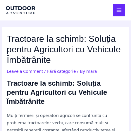
Skip
Post
MAI
to
navigation
MEN
content
Tractoare la schimb: Soluția
pentru Agricultori cu Vehicule
Îmbătrânite
Leave a Comment
/
Fără categorie
/ By
mara
Tractoare la schimb: Soluția
pentru Agricultori cu Vehicule
Îmbătrânite
Mulți fermieri și operatori agricoli se confruntă cu
problema tractoarelor vechi, care consumă mult și
necesită reparații costante, afectând productivitatea și